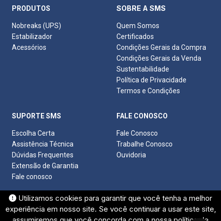
SOBRE A SMS
PRODUTOS
Nobreaks (UPS)
Quem Somos
Estabilizador
Certificados
Acessórios
Condições Gerais da Compra
Condições Gerais da Venda
Sustentabilidade
Política de Privacidade
Termos e Condições
SUPORTE SMS
FALE CONOSCO
Escolha Certa
Fale Conosco
Assistência Técnica
Trabalhe Conosco
Dúvidas Frequentes
Ouvidoria
Extensão de Garantia
Fale conosco
Utilizamos cookies para garantir que você tenha a melhor
experiência em nosso site. Se você continuar a usar este site,
assumiremos que você concorda com a nossa
política de