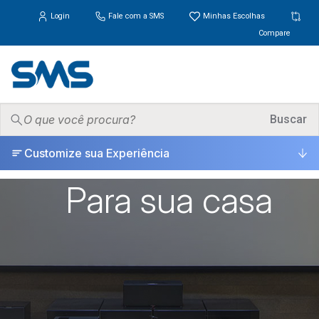
Login
Fale com a SMS
Minhas Escolhas
Compare
PRODUTOS
Buscar
▾
Customize sua Experiência
ONDE COMPRAR
Para sua casa
SUPORTE
▾
UNIVERSO
▾
ESCOLHA CERTA