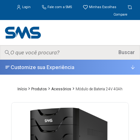
Login
Fale com a SMS
Minhas Escolhas
Compare
PRODUTOS
Buscar
▾
Customize sua Experiência
ONDE COMPRAR
SUPORTE
▾
›
›
›
Início
Produtos
Acessórios
Módulo de Bateria 24V 40Ah
UNIVERSO
▾
ESCOLHA CERTA