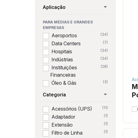
Aplicação
PARA MÉDIAS E GRANDES
EMPRESAS
(34)
Aeroportos
(7)
Data Centers
(34)
Hospitais
(34)
Indústrias
(28)
Instituições
Financeiras
Ac
(3)
Óleo & Gás
M
(34)
Prédios Comerciais
P
Categoria
(34)
Redes e Servidores
k
(34)
Redes Varejistas
(11)
Acessórios (UPS)
(34)
Telecomunicações
(1)
Adaptador
PARA SEU ESCRITÓRIO
(1)
Extensão
(36)
Comércio
(1)
Filtro de Linha