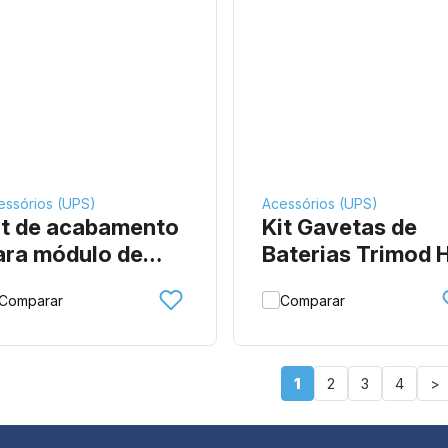
essórios (UPS)
Acessórios (UPS)
it de acabamento
Kit Gavetas de
ara módulo de
Baterias Trimod 
otência
Comparar
Comparar
1
2
3
4
>