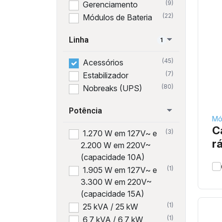
(36)
Consultórios
(9)
Gerenciamento
(36)
Escritórios
(22)
Módulos de Bateria
corporativos
(14)
Linha
Home Office
1
(36)
Instituições de Ensino
(45)
Acessórios
(14)
Pequenos Escritórios
(7)
Estabilizador
PARA SUA CASA
(80)
Nobreaks (UPS)
(11)
Aquário
(10)
Aquecedor a Gás
Potência
(14)
Entretenimento
Mó
C
(14)
Para seu computador
(3)
1.270 W em 127V~ e
r
(13)
Para sua
2.200 W em 220V~
conectividade
(capacidade 10A)
(7)
PC Gamer
(1)
1.905 W em 127V~ e
3.300 W em 220V~
(capacidade 15A)
(1)
25 kVA / 25 kW
(1)
6,7 kVA / 6,7 kW