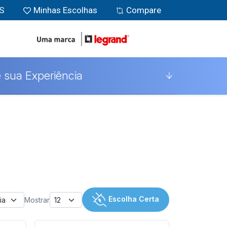
MS
Minhas Escolhas
Compare
 sua Experiência
Escolha Certa
Mostrar