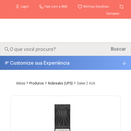
Login
Fale com a SMS
Minhas Escolhas
Compare
PRODUTOS
Buscar
▾
Customize sua Experiência
ONDE COMPRAR
SUPORTE
▾
›
›
›
Início
Produtos
Nobreaks (UPS)
Daker 2 kVA
UNIVERSO
▾
ESCOLHA CERTA